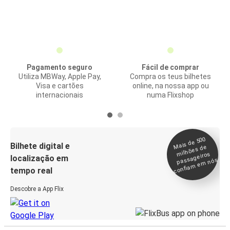
Pagamento seguro
Fácil de comprar
Utiliza MBWay, Apple Pay,
Compra os teus bilhetes
Visa e cartões
online, na nossa app ou
internacionais
numa Flixshop
Mais de 500
confia
m e
Bilhete digital e
milhões de
passageiros
localização em
m nós
tempo real
Descobre a App Flix