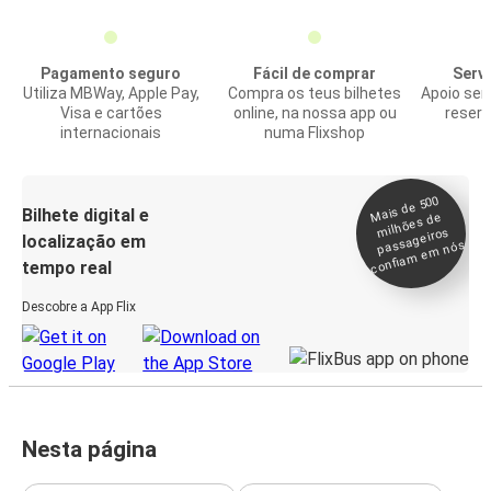
Pagamento seguro
Fácil de comprar
Servi
Utiliza MBWay, Apple Pay,
Compra os teus bilhetes
Apoio sem
Visa e cartões
online, na nossa app ou
reserv
internacionais
numa Flixshop
Mais de 500
confia
m e
Bilhete digital e
milhões de
passageiros
localização em
m nós
tempo real
Descobre a App Flix
Nesta página