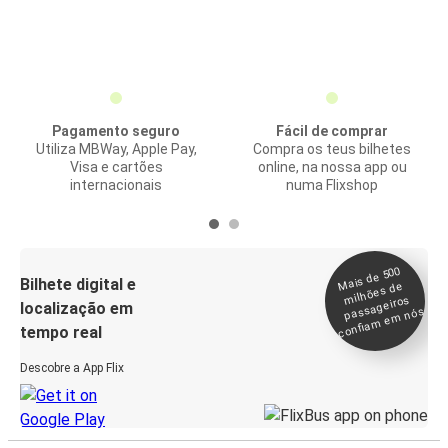
Pagamento seguro
Fácil de comprar
Utiliza MBWay, Apple Pay,
Compra os teus bilhetes
Visa e cartões
online, na nossa app ou
internacionais
numa Flixshop
Mais de 500
confia
m e
Bilhete digital e
milhões de
passageiros
localização em
m nós
tempo real
Descobre a App Flix