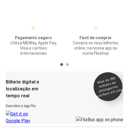
Pagamento seguro
Fácil de comprar
Utiliza MBWay, Apple Pay,
Compra os teus bilhetes
Visa e cartões
online, na nossa app ou
internacionais
numa Flixshop
Mais de 500
confia
m e
Bilhete digital e
milhões de
passageiros
localização em
m nós
tempo real
Descobre a App Flix