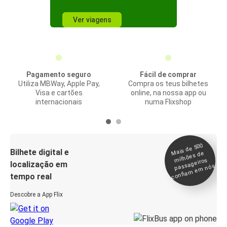
Ver viagens
Pagamento seguro
Fácil de comprar
Utiliza MBWay, Apple Pay,
Compra os teus bilhetes
Visa e cartões
online, na nossa app ou
internacionais
numa Flixshop
Mais de 500
confia
m e
Bilhete digital e
milhões de
passageiros
localização em
m nós
tempo real
Descobre a App Flix