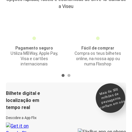
a Viseu
Pagamento seguro
Fácil de comprar
Utiliza MBWay, Apple Pay,
Compra os teus bilhetes
Visa e cartões
online, na nossa app ou
internacionais
numa Flixshop
Mais de 500
confia
m e
Bilhete digital e
milhões de
passageiros
localização em
m nós
tempo real
Descobre a App Flix