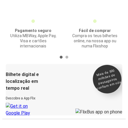
Pagamento seguro
Fácil de comprar
Utiliza MBWay, Apple Pay,
Compra os teus bilhetes
Visa e cartões
online, na nossa app ou
internacionais
numa Flixshop
Mais de 500
confia
m e
Bilhete digital e
milhões de
passageiros
localização em
m nós
tempo real
Descobre a App Flix