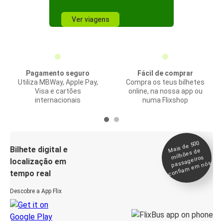
Ver viagens
Pagamento seguro
Fácil de comprar
Utiliza MBWay, Apple Pay,
Compra os teus bilhetes
Visa e cartões
online, na nossa app ou
internacionais
numa Flixshop
Mais de 500
confia
m e
Bilhete digital e
milhões de
passageiros
localização em
m nós
tempo real
Descobre a App Flix