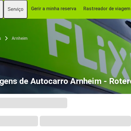
Gerir a minha reserva
Rastreador de viagem
Serviço
s
Arnheim
gens de Autocarro Arnheim - Rote