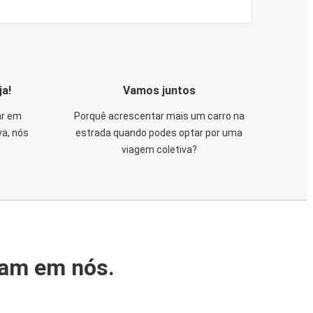
ja!
Vamos juntos
ar em
Porquê acrescentar mais um carro na
va, nós
estrada quando podes optar por uma
viagem coletiva?
iam em nós.