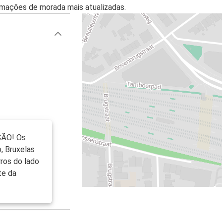
mações de morada mais atualizadas.
ÇÃO! Os
, Bruxelas
ros do lado
te da