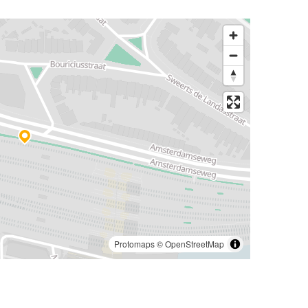
Protomaps
©
OpenStreetMap