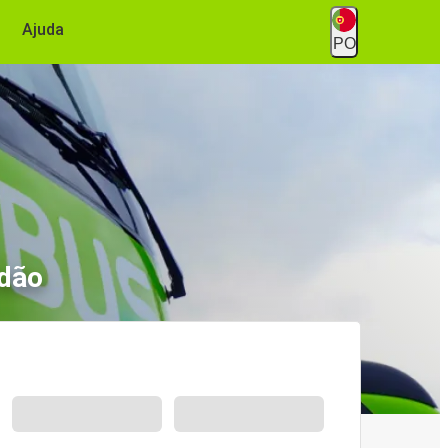
Ajuda
PO
rdão