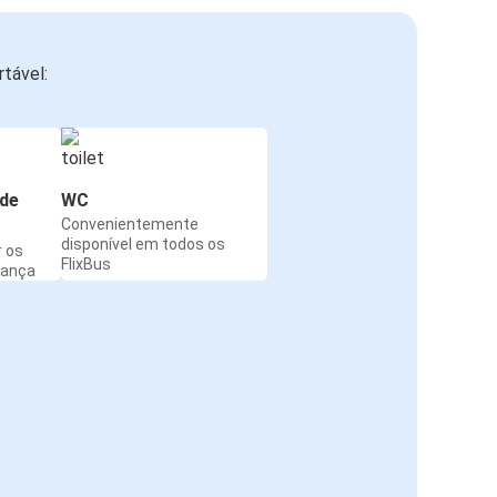
tável:
de
WC
Convenientemente
disponível em todos os
r os
FlixBus
rança