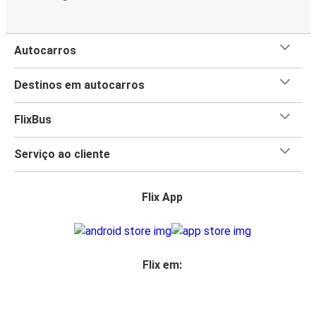
lado e desfruta do espaço extra.
Não precisas de te
preocupar com o que fazer as malas
quando viajas com
a FlixBus, pois
permitimos uma mala de mão e uma
Autocarros
mala de porão para cada viajante incluídas no bilhete
.
Guarda a tua bagagem e vai até ao teu lugar para tirar o
Destinos em autocarros
máximo partido dos nossos
serviços a bordo
, incluindo
Wi-Fi gratuito. Todos os nossos autocarros estão
FlixBus
equipados com WC e tomadas, para que possas sentar-te
e desfrutar da viagem.
Serviço ao cliente
Flix App
Flix em: