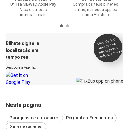
Utiliza MBWay, Apple Pay,
Compra os teus bilhetes
Visa e cartões
online, na nossa app ou
internacionais
numa Flixshop
Mais de 500
confia
m e
Bilhete digital e
milhões de
passageiros
localização em
m nós
tempo real
Descobre a App Flix
Nesta página
Paragens de autocarro
Perguntas Frequentes
Guia de cidades