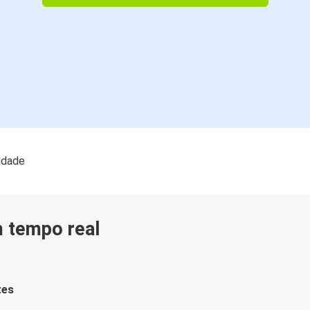
lidade
m tempo real
tes