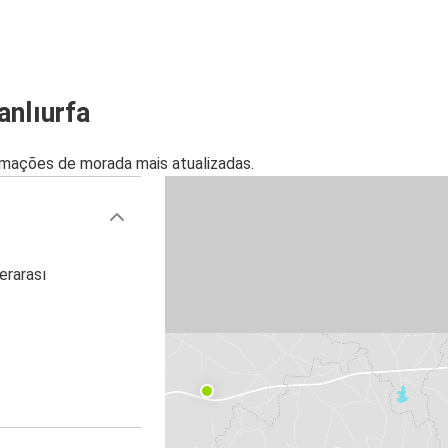
nlıurfa
mações de morada mais atualizadas.
erarası