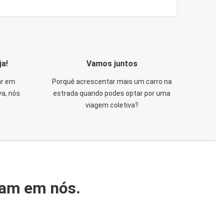
ja!
Vamos juntos
ar em
Porquê acrescentar mais um carro na
va, nós
estrada quando podes optar por uma
viagem coletiva?
iam em nós.