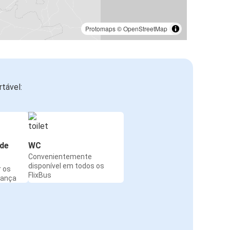
Protomaps
©
OpenStreetMap
tável:
de
WC
Convenientemente
disponível em todos os
r os
FlixBus
rança