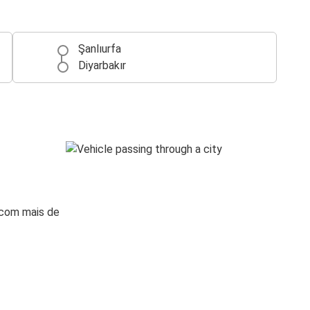
Şanlıurfa
Diyarbakır
 com mais de