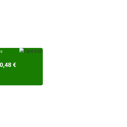
is
0,48 €