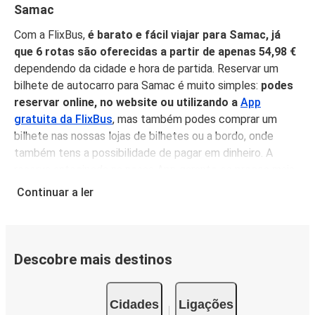
Samac
Com a FlixBus,
é barato e fácil viajar para Samac, já
que 6 rotas são oferecidas a partir de apenas 54,98 €
dependendo da cidade e hora de partida. Reservar um
bilhete de autocarro para Samac é muito simples:
podes
reservar online, no website ou utilizando a
App
gratuita da FlixBus
, mas também podes comprar um
bilhete nas nossas lojas de bilhetes ou a bordo, onde
também tens a possibilidade de pagar em dinheiro. A
reserva antecipada na nossa App garante os preços mais
baixos, e
não é necessário imprimir o teu bilhete
, pois
Continuar a ler
podes simplesmente mostrá-lo do teu telemóvel antes
de subir a bordo, sentar-te, relaxar e desfrutar de uma
confortável viagem para Samac!
Descobre mais destinos
Porquê viajar para Samac com a FlixBus
Podes chegar a Samac a partir de 6 cidades
Cidades
Ligações
diferentes
, e quando chegar a altura de seguir viagem, há