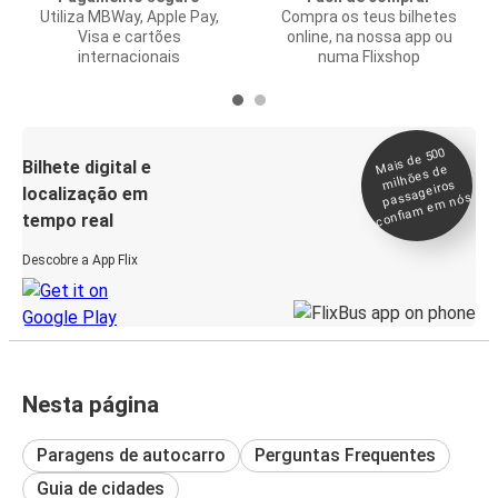
Utiliza MBWay, Apple Pay,
Compra os teus bilhetes
Visa e cartões
online, na nossa app ou
internacionais
numa Flixshop
Mais de 500
confia
m e
Bilhete digital e
milhões de
passageiros
localização em
m nós
tempo real
Descobre a App Flix
Nesta página
Paragens de autocarro
Perguntas Frequentes
Guia de cidades