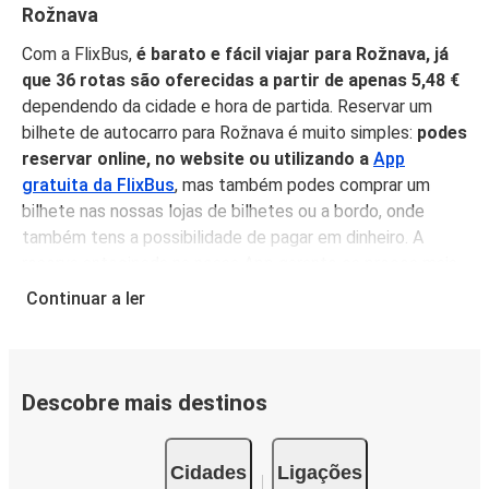
Rožnava
Com a FlixBus,
é barato e fácil viajar para Rožnava, já
que 36 rotas são oferecidas a partir de apenas 5,48 €
dependendo da cidade e hora de partida. Reservar um
bilhete de autocarro para Rožnava é muito simples:
podes
reservar online, no website ou utilizando a
App
gratuita da FlixBus
, mas também podes comprar um
bilhete nas nossas lojas de bilhetes ou a bordo, onde
também tens a possibilidade de pagar em dinheiro. A
reserva antecipada na nossa App garante os preços mais
baixos, e
não é necessário imprimir o teu bilhete
, pois
Continuar a ler
podes simplesmente mostrá-lo do teu telemóvel antes
de subir a bordo, sentar-te, relaxar e desfrutar de uma
confortável viagem para Rožnava!
Descobre mais destinos
Porquê viajar para Rožnava com a FlixBus
Podes chegar a Rožnava a partir de 36 cidades
Cidades
Ligações
diferentes
, e quando chegar a altura de seguir viagem, há