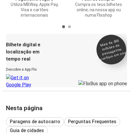
Utiliza MBWay, Apple Pay,
Compra os teus bilhetes
Visa e cartões
online, na nossa app ou
internacionais
numa Flixshop
Mais de 500
confia
m e
Bilhete digital e
milhões de
passageiros
localização em
m nós
tempo real
Descobre a App Flix
Nesta página
Paragens de autocarro
Perguntas Frequentes
Guia de cidades