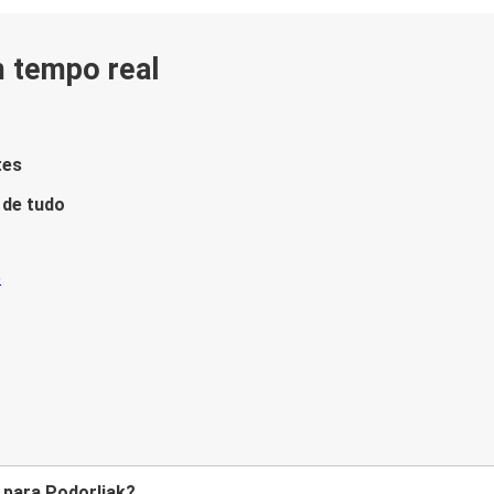
m tempo real
tes
 de tudo
 para Podorljak?