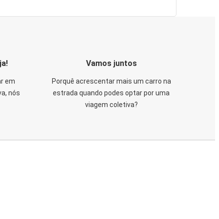
ja!
Vamos juntos
ar em
Porquê acrescentar mais um carro na
va, nós
estrada quando podes optar por uma
viagem coletiva?