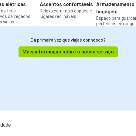
s elétricas
Assentos confortáveis
Armazenamento 
os teus
Relaxa com mais espaço e
bagagem
ivos carregados
lugares reclináveis
Espaço para guarda
 viajas
pertences em segu
É a primeira vez que viajas connosco?
Mais informação sobre o nosso serviço
lidade