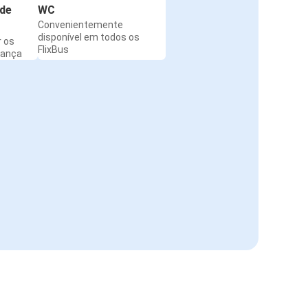
de
WC
Convenientemente
disponível em todos os
r os
FlixBus
rança