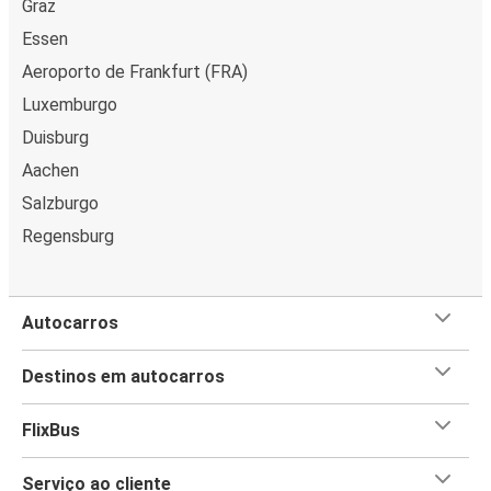
Graz
Não te esqueças de
reservar o teu lugar
com
Essen
antecedência para a melhor experiência de viagem!
Aeroporto de Frankfurt (FRA)
Dependendo da disponibilidade, podes escolher entre um
lugar clássico, com mesa ou panorama, ou reservar um
Luxemburgo
lugar adicional ao lado do teu, se precisares de espaço
Duisburg
extra. Também oferecemos uma
generosa franquia de
Aachen
bagagem
, com a qual cada passageiro
tem direito a levar
Salzburgo
uma mala de mão e uma bagagem de porão incluídas
no bilhete
. Por último, senta-te e navega na web com o
Regensburg
nosso
Wi-Fi gratuito a bordo
), e desfruta espaço extra
para as pernas, das tomadas e do WC a bordo.
Autocarros
Destinos em autocarros
FlixBus
Serviço ao cliente