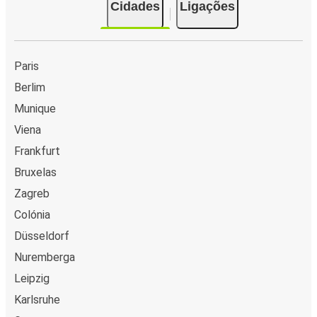
Cidades
Ligações
Porquê viajar para Montabaur com a FlixBus
Não podia ser mais fácil chegar a Montabaur com a
FlixBus! Com 54 cidades ligadas de autocarro a
Paris
Montabaur, é possível viajar de perto ou de longe. Não
Berlim
importa de onde viajes,
é fácil reservar uma viagem
Munique
para Montabaur
quer pessoalmente nos nossos agentes
de bilhetes, ou online através do website, ou na
App
Viena
FlixBus
. Também podes
escolher a tua opção de
Frankfurt
pagamento preferida como cartão de crédito, PayPal
Bruxelas
e Google Pay
. Quando escolhes a FlixBus, estás a optar
Zagreb
por viajar a Montabaur num dos métodos mais
amigos do
ambiente
, ajudando a reduzir as emissões relacionadas
Colónia
com o tráfego, e
podes apoiar a nossa visão de
Düsseldorf
sustentabilidade ainda mais, compensando as tuas
Nuremberga
emissões de CO₂
quando reservares a tua viagem.
Leipzig
Serviço a bordo
Karlsruhe
Tudo pronto para reservar a tua viagem para Montabaur?