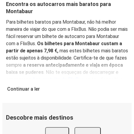
Encontra os autocarros mais baratos para
Montabaur
Para bilhetes baratos para Montabaur, não há melhor
maneira de viajar do que com a FlixBus. Não podia ser mais
fácil reservar um bilhete de autocarro para Montabaur
com a FlixBus.
Os bilhetes para Montabaur custam a
partir de apenas 7,98 €,
mas estes bilhetes mais baratos
estão sujeitos à disponibilidade. Certifica-te de que fazes
sempre
a reserva antecipadamente e viaja em época
baixa se puderes
. Não te esqueças de descarregar e
armazenar a
App gratuita da FlixBus
no teu dispositivo
móvel e encontra os melhores preços, gere mais
Continuar a ler
facilmente a tua reserva e obtém as informações mais
actualizadas sobre a tua viagem.
Com a App à mão,
também não há necessidade de imprimir o teu bilhete
:
simplesmente mostra-o ao condutor, e depois acomoda-
Descobre mais destinos
te para desfrutar da tua viagem nos nossos confortáveis
lugares.