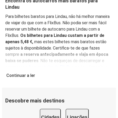
Encontra os autocarros mais baratos para
Lindau
Para bilhetes baratos para Lindau, não há melhor maneira
de viajar do que com a FlixBus. Não podia ser mais fácil
reservar um bilhete de autocarro para Lindau com a
FlixBus.
Os bilhetes para Lindau custam a partir de
apenas 5,48 €,
mas estes bilhetes mais baratos estão
sujeitos à disponibilidade. Certifica-te de que fazes
sempre
a reserva antecipadamente e viaja em época
baixa se puderes
. Não te esqueças de descarregar e
armazenar a
App gratuita da FlixBus
no teu dispositivo
móvel e encontra os melhores preços, gere mais
Continuar a ler
facilmente a tua reserva e obtém as informações mais
actualizadas sobre a tua viagem.
Com a App à mão,
também não há necessidade de imprimir o teu bilhete
:
simplesmente mostra-o ao condutor, e depois acomoda-
Descobre mais destinos
te para desfrutar da tua viagem nos nossos confortáveis
lugares.
Cidades
Ligações