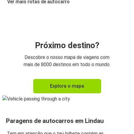
Ver mais rotas de autocarro
Lindau
Zurique
Zurique
Lindau
Próximo destino?
Lindau
Descobre o nosso mapa de viagens com
Memmingen
mais de 8000 destinos em todo o mundo.
Memmingen
Explora o mapa
Lindau
Paragens de autocarros em Lindau
Tem em atenção que o teu bilhete contém as