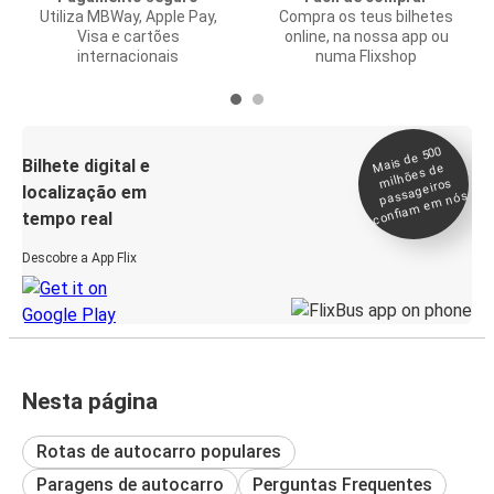
Utiliza MBWay, Apple Pay,
Compra os teus bilhetes
Visa e cartões
online, na nossa app ou
internacionais
numa Flixshop
Mais de 500
confia
m e
Bilhete digital e
milhões de
passageiros
localização em
m nós
tempo real
Descobre a App Flix
Nesta página
Rotas de autocarro populares
Paragens de autocarro
Perguntas Frequentes