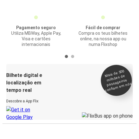
Pagamento seguro
Fácil de comprar
Utiliza MBWay, Apple Pay,
Compra os teus bilhetes
Visa e cartões
online, na nossa app ou
internacionais
numa Flixshop
Mais de 500
confia
m e
Bilhete digital e
milhões de
passageiros
localização em
m nós
tempo real
Descobre a App Flix