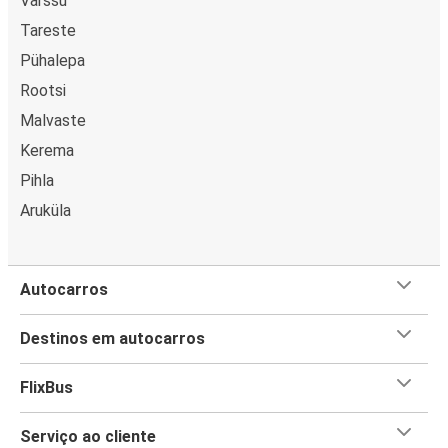
Värssu
Tareste
Pühalepa
Rootsi
Malvaste
Kerema
Pihla
Aruküla
Autocarros
Destinos em autocarros
FlixBus
Serviço ao cliente