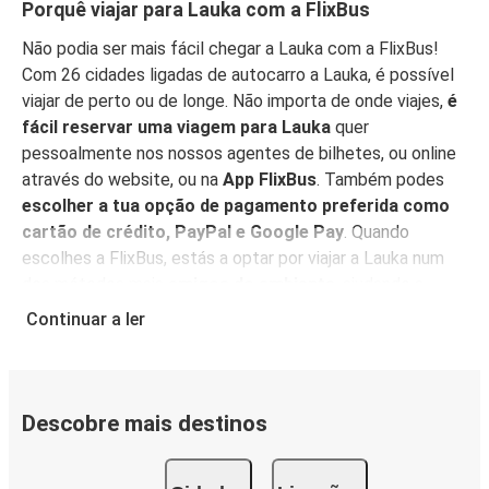
Porquê viajar para Lauka com a FlixBus
Não podia ser mais fácil chegar a Lauka com a FlixBus!
Com 26 cidades ligadas de autocarro a Lauka, é possível
viajar de perto ou de longe. Não importa de onde viajes,
é
fácil reservar uma viagem para Lauka
quer
pessoalmente nos nossos agentes de bilhetes, ou online
através do website, ou na
App FlixBus
. Também podes
escolher a tua opção de pagamento preferida como
cartão de crédito, PayPal e Google Pay
. Quando
escolhes a FlixBus, estás a optar por viajar a Lauka num
dos métodos mais
amigos do ambiente
, ajudando a
reduzir as emissões relacionadas com o tráfego, e
podes
Continuar a ler
apoiar a nossa visão de sustentabilidade ainda mais,
compensando as tuas emissões de CO₂
quando
reservares a tua viagem.
Descobre mais destinos
Serviço a bordo
Tudo pronto para reservar a tua viagem para Lauka? Não