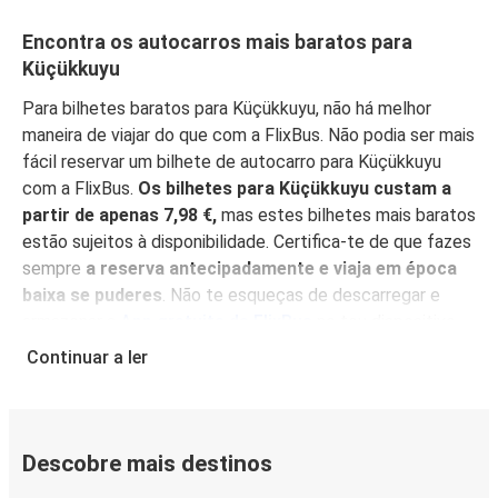
Encontra os autocarros mais baratos para
Küçükkuyu
Para bilhetes baratos para Küçükkuyu, não há melhor
maneira de viajar do que com a FlixBus. Não podia ser mais
fácil reservar um bilhete de autocarro para Küçükkuyu
com a FlixBus.
Os bilhetes para Küçükkuyu custam a
partir de apenas 7,98 €,
mas estes bilhetes mais baratos
estão sujeitos à disponibilidade. Certifica-te de que fazes
sempre
a reserva antecipadamente e viaja em época
baixa se puderes
. Não te esqueças de descarregar e
armazenar a
App gratuita da FlixBus
no teu dispositivo
móvel e encontra os melhores preços, gere mais
Continuar a ler
facilmente a tua reserva e obtém as informações mais
actualizadas sobre a tua viagem.
Com a App à mão,
também não há necessidade de imprimir o teu bilhete
:
simplesmente mostra-o ao condutor, e depois acomoda-
Descobre mais destinos
te para desfrutar da tua viagem nos nossos confortáveis