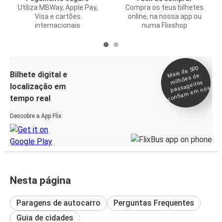
Utiliza MBWay, Apple Pay,
Compra os teus bilhetes
Visa e cartões
online, na nossa app ou
internacionais
numa Flixshop
Mais de 500
confia
m e
Bilhete digital e
milhões de
passageiros
localização em
m nós
tempo real
Descobre a App Flix
Nesta página
Paragens de autocarro
Perguntas Frequentes
Guia de cidades