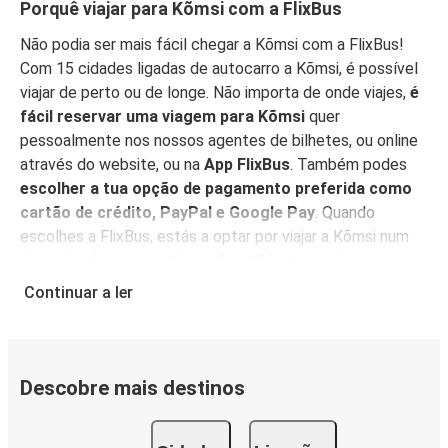
Porquê viajar para Kõmsi com a FlixBus
Não podia ser mais fácil chegar a Kõmsi com a FlixBus!
Com 15 cidades ligadas de autocarro a Kõmsi, é possível
viajar de perto ou de longe. Não importa de onde viajes,
é
fácil reservar uma viagem para Kõmsi
quer
pessoalmente nos nossos agentes de bilhetes, ou online
através do website, ou na
App FlixBus
. Também podes
escolher a tua opção de pagamento preferida como
cartão de crédito, PayPal e Google Pay
. Quando
escolhes a FlixBus, estás a optar por viajar a Kõmsi num
dos métodos mais
amigos do ambiente
, ajudando a
reduzir as emissões relacionadas com o tráfego, e
podes
Continuar a ler
apoiar a nossa visão de sustentabilidade ainda mais,
compensando as tuas emissões de CO₂
quando
reservares a tua viagem.
Descobre mais destinos
Serviço a bordo
Tudo pronto para reservar a tua viagem para Kõmsi? Não