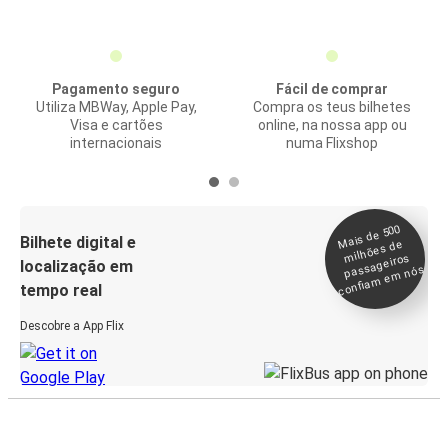
Pagamento seguro
Fácil de comprar
Utiliza MBWay, Apple Pay,
Compra os teus bilhetes
Visa e cartões
online, na nossa app ou
internacionais
numa Flixshop
Mais de 500
confia
m e
Bilhete digital e
milhões de
passageiros
localização em
m nós
tempo real
Descobre a App Flix