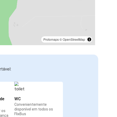
Protomaps
©
OpenStreetMap
tável:
de
WC
Convenientemente
disponível em todos os
r os
FlixBus
rança