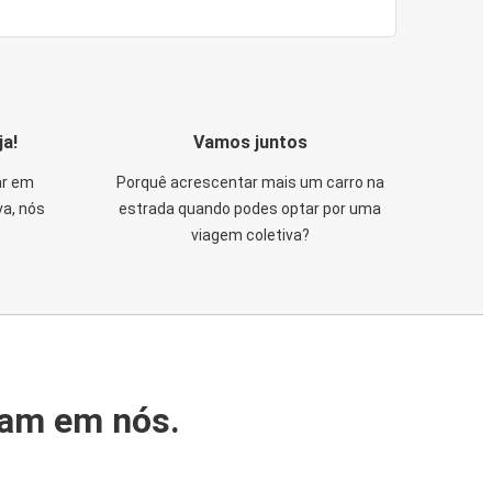
ja!
Vamos juntos
ar em
Porquê acrescentar mais um carro na
va, nós
estrada quando podes optar por uma
viagem coletiva?
iam em nós.