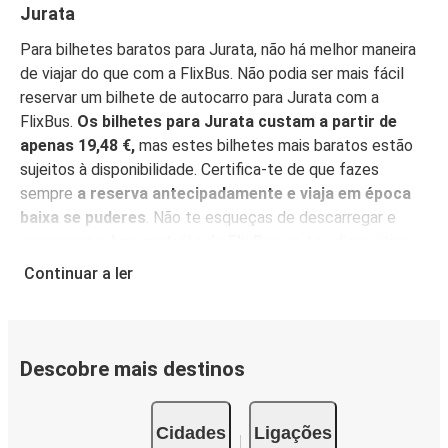
Jurata
Para bilhetes baratos para Jurata, não há melhor maneira
de viajar do que com a FlixBus. Não podia ser mais fácil
reservar um bilhete de autocarro para Jurata com a
FlixBus.
Os bilhetes para Jurata custam a partir de
apenas 19,48 €,
mas estes bilhetes mais baratos estão
sujeitos à disponibilidade. Certifica-te de que fazes
sempre
a reserva antecipadamente e viaja em época
baixa se puderes
. Não te esqueças de descarregar e
armazenar a
App gratuita da FlixBus
no teu dispositivo
móvel e encontra os melhores preços, gere mais
Continuar a ler
facilmente a tua reserva e obtém as informações mais
actualizadas sobre a tua viagem.
Com a App à mão,
também não há necessidade de imprimir o teu bilhete
:
simplesmente mostra-o ao condutor, e depois acomoda-
Descobre mais destinos
te para desfrutar da tua viagem nos nossos confortáveis
lugares.
Cidades
Ligações
Porquê viajar para Jurata com a FlixBus