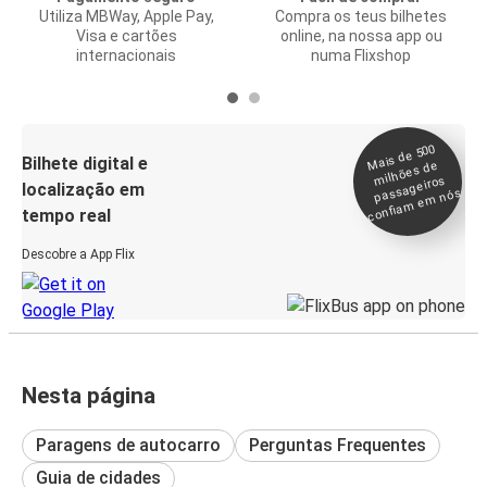
Utiliza MBWay, Apple Pay,
Compra os teus bilhetes
Visa e cartões
online, na nossa app ou
internacionais
numa Flixshop
Mais de 500
confia
m e
Bilhete digital e
milhões de
passageiros
localização em
m nós
tempo real
Descobre a App Flix
Nesta página
Paragens de autocarro
Perguntas Frequentes
Guia de cidades