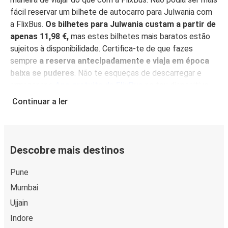
fácil reservar um bilhete de autocarro para Julwania com
a FlixBus.
Os bilhetes para Julwania custam a partir de
apenas 11,98 €,
mas estes bilhetes mais baratos estão
sujeitos à disponibilidade. Certifica-te de que fazes
sempre
a reserva antecipadamente e viaja em época
baixa se puderes
. Não te esqueças de descarregar e
armazenar a
App gratuita da FlixBus
no teu dispositivo
móvel e encontra os melhores preços, gere mais
Continuar a ler
facilmente a tua reserva e obtém as informações mais
actualizadas sobre a tua viagem.
Com a App à mão,
também não há necessidade de imprimir o teu bilhete
:
simplesmente mostra-o ao condutor, e depois acomoda-
Descobre mais destinos
te para desfrutar da tua viagem nos nossos confortáveis
lugares.
Pune
Mumbai
Porquê viajar para Julwania com a FlixBus
Ujjain
Não podia ser mais fácil chegar a Julwania com a FlixBus!
Indore
Com 13 cidades ligadas de autocarro a Julwania, é