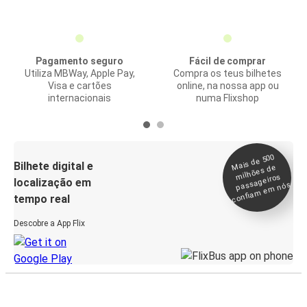
Pagamento seguro
Fácil de comprar
Utiliza MBWay, Apple Pay,
Compra os teus bilhetes
Visa e cartões
online, na nossa app ou
internacionais
numa Flixshop
Mais de 500
confia
m e
Bilhete digital e
milhões de
passageiros
localização em
m nós
tempo real
Descobre a App Flix