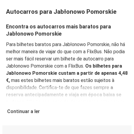
Autocarros para Jabłonowo Pomorskie
Encontra os autocarros mais baratos para
Jabłonowo Pomorskie
Para bilhetes baratos para Jabłonowo Pomorskie, não há
melhor maneira de viajar do que com a FlixBus. Não podia
ser mais fácil reservar um bilhete de autocarro para
Jabłonowo Pomorskie com a FlixBus.
Os bilhetes para
Jabłonowo Pomorskie custam a partir de apenas 4,48
€,
mas estes bilhetes mais baratos estão sujeitos à
disponibilidade. Certifica-te de que fazes sempre
a
reserva antecipadamente e viaja em época baixa se
puderes
. Não te esqueças de descarregar e armazenar a
App gratuita da FlixBus
no teu dispositivo móvel e
Continuar a ler
encontra os melhores preços, gere mais facilmente a tua
reserva e obtém as informações mais actualizadas sobre
a tua viagem.
Com a App à mão, também não há