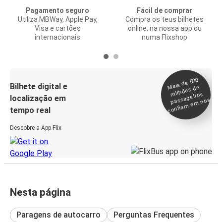
Pagamento seguro
Fácil de comprar
Utiliza MBWay, Apple Pay,
Compra os teus bilhetes
Visa e cartões
online, na nossa app ou
internacionais
numa Flixshop
Mais de 500
confia
m e
Bilhete digital e
milhões de
passageiros
localização em
m nós
tempo real
Descobre a App Flix
Nesta página
Paragens de autocarro
Perguntas Frequentes