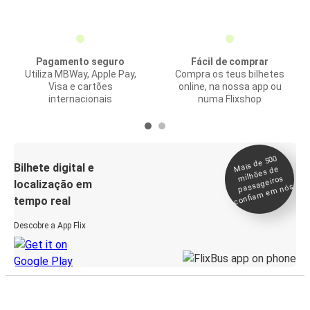
Pagamento seguro
Fácil de comprar
Utiliza MBWay, Apple Pay,
Compra os teus bilhetes
Visa e cartões
online, na nossa app ou
internacionais
numa Flixshop
Mais de 500
confia
m e
Bilhete digital e
milhões de
passageiros
localização em
m nós
tempo real
Descobre a App Flix