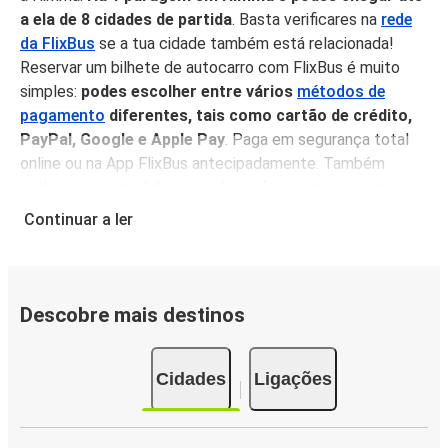
a ela de 8 cidades de partida
. Basta verificares na
rede
da FlixBus
se a tua cidade também está relacionada!
Reservar um bilhete de autocarro com FlixBus é muito
simples:
podes escolher entre vários
métodos de
pagamento
diferentes, tais como cartão de crédito,
PayPal, Google e Apple Pay
. Paga em segurança total
online ou na App FlixBus antecipadamente. Também
podes pagar em dinheiro, se fores fazer uma viagem
improvisada.
Além disso, não te esqueças que viajar de
Continuar a ler
autocarro é uma das opções mais ecológicas
disponíveis
, e podes ajudar o planeta compensando as
tuas emissões de carbono quando viajas com a FlixBus.
Descobre mais destinos
Serviço a bordo
Viajar para Himma é uma experiência muito confortável:
Cidades
Ligações
uma vez a bordo do teu FlixBus, podes sentar-te, relaxar e
desfrutar dos nossos serviços a bordo
. Os nossos
autocarros estão equipados com WC e tomadas e, para