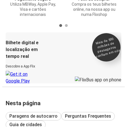
Utiliza MBWay, Apple Pay,
Compra os teus bilhetes
Visa e cartões
online, na nossa app ou
internacionais
numa Flixshop
Mais de 500
confia
m e
Bilhete digital e
milhões de
passageiros
localização em
m nós
tempo real
Descobre a App Flix
Nesta página
Paragens de autocarro
Perguntas Frequentes
Guia de cidades