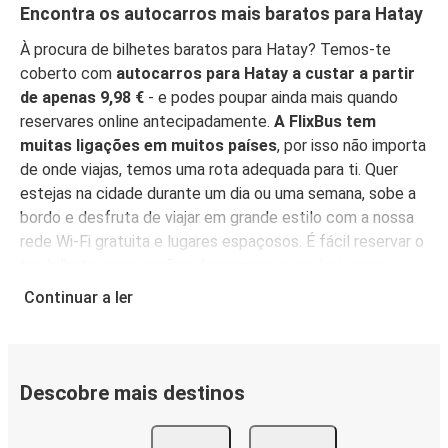
Encontra os autocarros mais baratos para Hatay
À procura de bilhetes baratos para Hatay? Temos-te
coberto com
autocarros para Hatay a custar a partir
de apenas 9,98 €
- e podes poupar ainda mais quando
reservares online antecipadamente.
A FlixBus tem
muitas ligações em muitos países
, por isso não importa
de onde viajas, temos uma rota adequada para ti. Quer
estejas na cidade durante um dia ou uma semana, sobe a
bordo e desfruta de viajar em grande estilo com a nossa
rede Wi-Fi gratuita e lugares espaçosos. É fácil reservar o
teu bilhete, com opções de compra acessíveis para
todos.
Reserva online, pessoalmente num ponto de
Continuar a ler
venda, ou na
App FlixBus
. Podes também usar a
aplicação para gerir a tua reserva até viajares, e ela irá
funcionar como o teu bilhete - basta mostrá-la ao teu
motorista quando entrares no autocarro. Para os bilhetes
Descobre mais destinos
mais baratos, reserva na App antecipadamente - quanto
mais cedo reservares, mais barato será o teu bilhete!