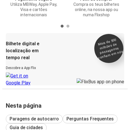
Utiliza MBWay, Apple Pay,
Compra os teus bilhetes
Visa e cartões
online, na nossa app ou
internacionais
numa Flixshop
Mais de 500
confia
m e
Bilhete digital e
milhões de
passageiros
localização em
m nós
tempo real
Descobre a App Flix
Nesta página
Paragens de autocarro
Perguntas Frequentes
Guia de cidades