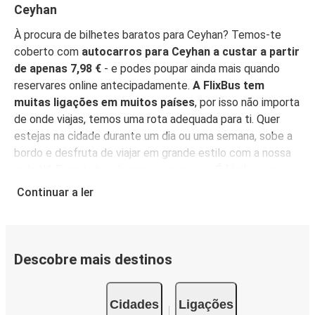
Ceyhan
À procura de bilhetes baratos para Ceyhan? Temos-te
coberto com
autocarros para Ceyhan a custar a partir
de apenas 7,98 €
- e podes poupar ainda mais quando
reservares online antecipadamente.
A FlixBus tem
muitas ligações em muitos países
, por isso não importa
de onde viajas, temos uma rota adequada para ti. Quer
estejas na cidade durante um dia ou uma semana, sobe a
bordo e desfruta de viajar em grande estilo com a nossa
rede Wi-Fi gratuita e lugares espaçosos. É fácil reservar o
teu bilhete, com opções de compra acessíveis para
Continuar a ler
todos.
Reserva online, pessoalmente num ponto de
venda, ou na
App FlixBus
. Podes também usar a
aplicação para gerir a tua reserva até viajares, e ela irá
funcionar como o teu bilhete - basta mostrá-la ao teu
Descobre mais destinos
motorista quando entrares no autocarro. Para os bilhetes
mais baratos, reserva na App antecipadamente - quanto
Cidades
Ligações
mais cedo reservares, mais barato será o teu bilhete!