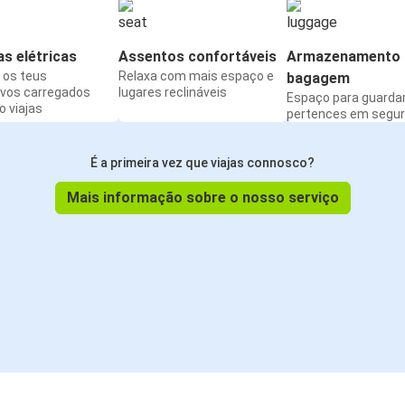
s elétricas
Assentos confortáveis
Armazenamento 
os teus
Relaxa com mais espaço e
bagagem
ivos carregados
lugares reclináveis
Espaço para guarda
 viajas
pertences em segu
É a primeira vez que viajas connosco?
Mais informação sobre o nosso serviço