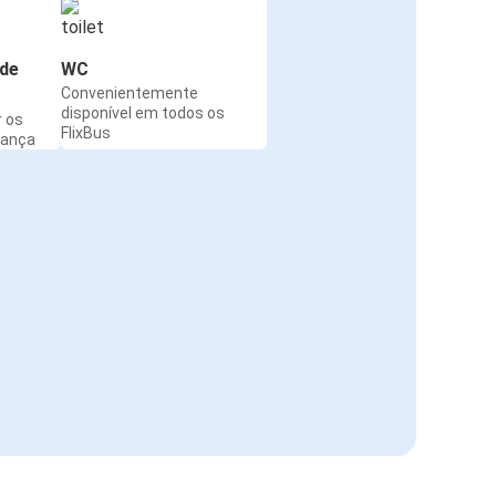
de
WC
Convenientemente
disponível em todos os
r os
FlixBus
rança