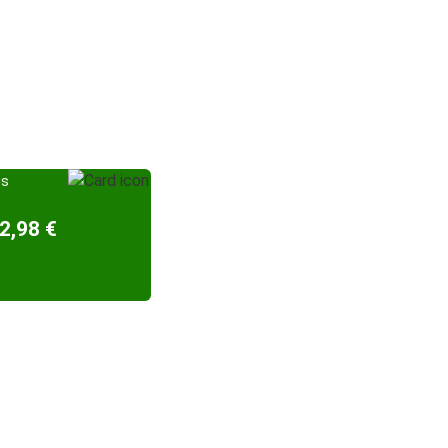
is
2,98 €