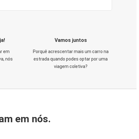
ja!
Vamos juntos
ar em
Porquê acrescentar mais um carro na
va, nós
estrada quando podes optar por uma
viagem coletiva?
iam em nós.