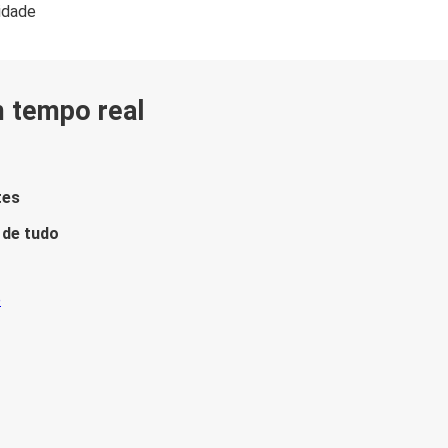
lidade
m tempo real
tes
 de tudo