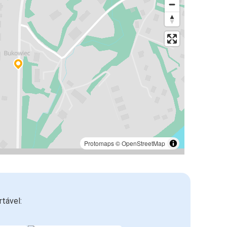
Protomaps
©
OpenStreetMap
tável: