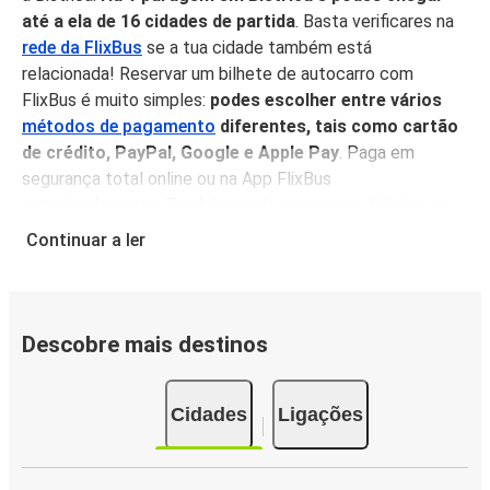
até a ela de 16 cidades de partida
. Basta verificares na
rede da FlixBus
se a tua cidade também está
relacionada! Reservar um bilhete de autocarro com
FlixBus é muito simples:
podes escolher entre vários
métodos de pagamento
diferentes, tais como cartão
de crédito, PayPal, Google e Apple Pay
. Paga em
segurança total online ou na App FlixBus
antecipadamente. Também podes pagar em dinheiro, se
fores fazer uma viagem improvisada.
Além disso, não te
Continuar a ler
esqueças que viajar de autocarro é uma das opções
mais ecológicas disponíveis
, e podes ajudar o planeta
compensando as tuas emissões de carbono quando viajas
com a FlixBus.
Descobre mais destinos
Serviço a bordo
Cidades
Ligações
Viajar para Bistrica é uma experiência muito confortável:
uma vez a bordo do teu FlixBus, podes sentar-te, relaxar e
desfrutar dos nossos serviços a bordo
. Os nossos