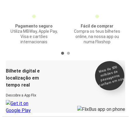
Pagamento seguro
Fácil de comprar
Utiliza MBWay, Apple Pay,
Compra os teus bilhetes
Visa e cartões
online, na nossa app ou
internacionais
numa Flixshop
Mais de 500
confia
m e
Bilhete digital e
milhões de
passageiros
localização em
m nós
tempo real
Descobre a App Flix