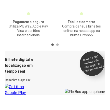
Pagamento seguro
Fácil de comprar
Utiliza MBWay, Apple Pay,
Compra os teus bilhetes
Visa e cartões
online, na nossa app ou
internacionais
numa Flixshop
Mais de 500
confia
m e
Bilhete digital e
milhões de
passageiros
localização em
m nós
tempo real
Descobre a App Flix