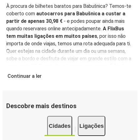
À procura de bilhetes baratos para Babušnica? Temos-te
coberto com
autocarros para Babušnica a custar a
partir de apenas 30,98 €
- e podes poupar ainda mais
quando reservares online antecipadamente.
A FlixBus
tem muitas ligações em muitos países
, por isso não
importa de onde viajas, temos uma rota adequada para ti.
Quer estejas na cidade durante um dia ou uma semana,
sobe a bordo e desfruta de viajar em grande estilo com a
nossa rede Wi-Fi gratuita e lugares espaçosos. É fácil
reservar o teu bilhete, com opções de compra acessíveis
Continuar a ler
para todos.
Reserva online, pessoalmente num ponto
de venda, ou na
App FlixBus
. Podes também usar a
aplicação para gerir a tua reserva até viajares, e ela irá
funcionar como o teu bilhete - basta mostrá-la ao teu
Descobre mais destinos
motorista quando entrares no autocarro. Para os bilhetes
mais baratos, reserva na App antecipadamente - quanto
Cidades
Ligações
mais cedo reservares, mais barato será o teu bilhete!
Porquê viajar para Babušnica com a FlixBus