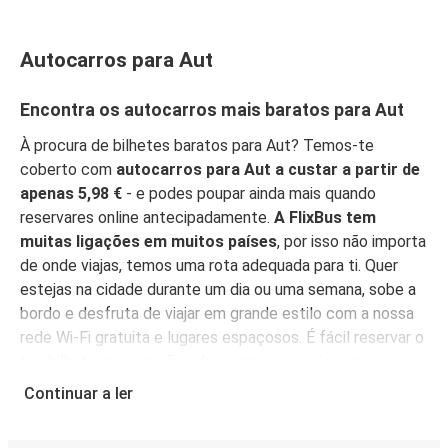
Autocarros para Aut
Encontra os autocarros mais baratos para Aut
À procura de bilhetes baratos para Aut? Temos-te
coberto com
autocarros para Aut a custar a partir de
apenas 5,98 €
- e podes poupar ainda mais quando
reservares online antecipadamente.
A FlixBus tem
muitas ligações em muitos países
, por isso não importa
de onde viajas, temos uma rota adequada para ti. Quer
estejas na cidade durante um dia ou uma semana, sobe a
bordo e desfruta de viajar em grande estilo com a nossa
rede Wi-Fi gratuita e lugares espaçosos. É fácil reservar o
teu bilhete, com opções de compra acessíveis para
todos.
Reserva online, pessoalmente num ponto de
Continuar a ler
venda, ou na
App FlixBus
. Podes também usar a
aplicação para gerir a tua reserva até viajares, e ela irá