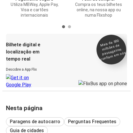
Utiliza MBWay, Apple Pay,
Compra os teus bilhetes
Visa e cartões
online, na nossa app ou
internacionais
numa Flixshop
Mais de 500
confia
m e
Bilhete digital e
milhões de
passageiros
localização em
m nós
tempo real
Descobre a App Flix
Nesta página
Paragens de autocarro
Perguntas Frequentes
Guia de cidades