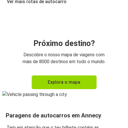
Ver mais rotas de autocarro
Grenoble
Annecy
Paris
Annecy
Próximo destino?
Annecy
Descobre o nosso mapa de viagens com
Grenoble
mais de 8000 destinos em todo o mundo.
Annecy
Explora o mapa
Aeroporto de Genebra
Annecy
Paris
Paragens de autocarros em Annecy
Annecy
Chamonix-Mont-Blanc
Tem em atenção que o teu bilhete contém as