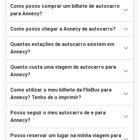
Como posso comprar um bilhete de autocarro
Annemasse
para Annecy?
Annecy
Como posso chegar a Annecy de autocarro?
Annecy
Montpellier
Quantas estações de autocarro existem em
Annecy?
Annecy
Estrasburgo
Quanto custa uma viagem de autocarro para
Annecy?
Nice
Annecy
Como utilizar o meu bilhete da FlixBus para
Annecy? Tenho de o imprimir?
Annecy
Nice
Posso seguir o meu autocarro de e para
Annecy?
Saint-Étienne
Annecy
Posso reservar um lugar na minha viagem para