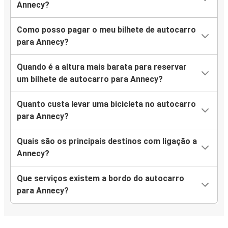
Annecy?
Bordéus
Annecy
Como posso pagar o meu bilhete de autocarro
para Annecy?
Lille
Annecy
Quando é a altura mais barata para reservar
um bilhete de autocarro para Annecy?
Annecy
Lille
Quanto custa levar uma bicicleta no autocarro
para Annecy?
Annecy
Saint-Étienne
Quais são os principais destinos com ligação a
Annecy?
Annecy
Toulon
Que serviços existem a bordo do autocarro
para Annecy?
Bruxelas
Annecy