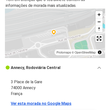
informações de morada mais atualizadas.
Chamonix-Mont-Blanc
Annecy
Aeroporto de Genebra
Annecy
Annecy
Aeroporto de Lyon Saint-Exupéry
Protomaps
©
OpenStreetMap
Aeroporto de Lyon Saint-Exupéry
Annecy, Rodoviária Central
Annecy
3 Place de la Gare
Lausana
74000 Annecy
Annecy
França
Chambéry
Ver esta morada no Google Maps
Annecy