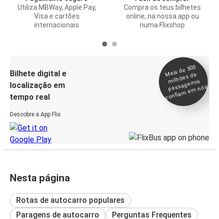
Utiliza MBWay, Apple Pay,
Compra os teus bilhetes
Visa e cartões
online, na nossa app ou
internacionais
numa Flixshop
Mais de 500
confia
m e
Bilhete digital e
milhões de
passageiros
localização em
m nós
tempo real
Descobre a App Flix
Nesta página
Rotas de autocarro populares
Paragens de autocarro
Perguntas Frequentes