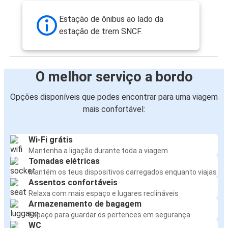
Annecy
Estação de ônibus ao lado da
Lausana
estação de trem SNCF.
Annecy
Turim
O melhor serviço a bordo
Turim
Opções disponíveis que podes encontrar para uma viagem
Annecy
mais confortável:
Marselha
Wi-Fi grátis
Annecy
Mantenha a ligação durante toda a viagem
Tomadas elétricas
Annecy
Mantém os teus dispositivos carregados enquanto viajas
Chambéry
Assentos confortáveis
Relaxa com mais espaço e lugares reclináveis
Armazenamento de bagagem
Annecy
Espaço para guardar os pertences em segurança
Marselha
WC