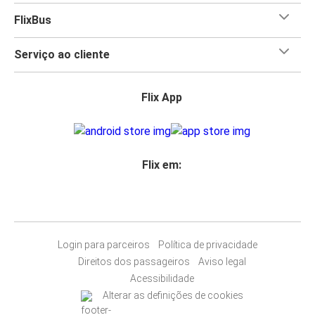
Colmar
Annecy pois
a FlixBus oferece-te uma bagagem de
FlixBus
Annecy
porão e uma de mão a bordo grátis incluídas no teu
bilhete!
Serviço ao cliente
Annecy
Porto
Flix App
Annecy
Hendaye
Bilbao
Flix em:
Annecy
Annecy
Lisboa
Login para parceiros
Política de privacidade
Direitos dos passageiros
Aviso legal
Orthez
Acessibilidade
Annecy
Alterar as definições de cookies