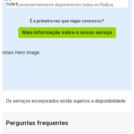
Convenientemente disponível em todos os FlixBus
Milão
Annecy
É a primeira vez que viajas connosco?
Annecy
Mais informação sobre o nosso serviço
Annemasse
Estrasburgo
Annecy
Annecy
Milão
Annecy
Os serviços incorporados estão sujeitos a disponibilidade
Bordéus
Montpellier
Perguntas frequentes
Annecy