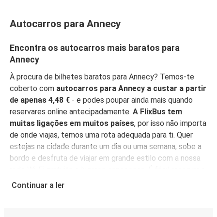
Toulon
Annecy
Autocarros para Annecy
Metz
Encontra os autocarros mais baratos para
Annecy
Annecy
À procura de bilhetes baratos para Annecy? Temos-te
Berna
coberto com
autocarros para Annecy a custar a partir
Annecy
de apenas 4,48 €
- e podes poupar ainda mais quando
reservares online antecipadamente.
A FlixBus tem
Avinhão
muitas ligações em muitos países
, por isso não importa
Annecy
de onde viajas, temos uma rota adequada para ti. Quer
estejas na cidade durante um dia ou uma semana, sobe a
Annecy
bordo e desfruta de viajar em grande estilo com a nossa
Bruxelas
rede Wi-Fi gratuita e lugares espaçosos. É fácil reservar o
teu bilhete, com opções de compra acessíveis para
Continuar a ler
Freiburg (Brisgóvia)
todos.
Reserva online, pessoalmente num ponto de
Annecy
venda, ou na
App FlixBus
. Podes também usar a
aplicação para gerir a tua reserva até viajares, e ela irá