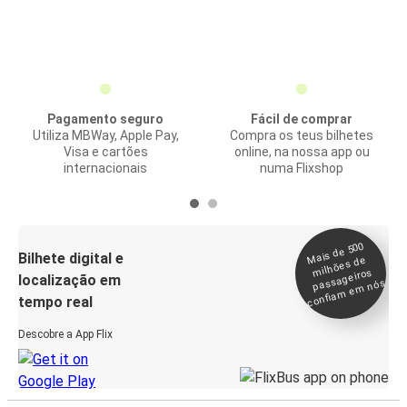
Pagamento seguro
Fácil de comprar
Utiliza MBWay, Apple Pay,
Compra os teus bilhetes
Visa e cartões
online, na nossa app ou
internacionais
numa Flixshop
Mais de 500
confia
m e
Bilhete digital e
milhões de
passageiros
localização em
m nós
tempo real
Descobre a App Flix