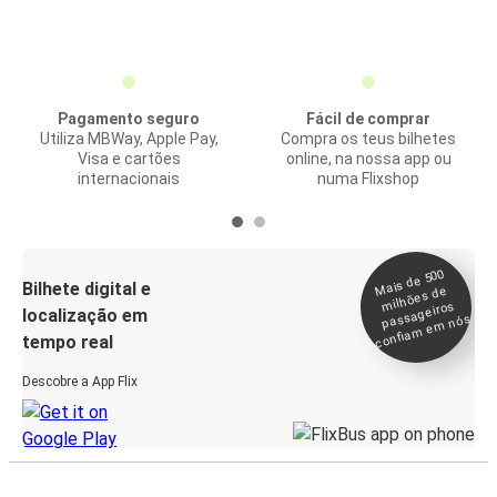
Pagamento seguro
Fácil de comprar
Utiliza MBWay, Apple Pay,
Compra os teus bilhetes
Visa e cartões
online, na nossa app ou
internacionais
numa Flixshop
Mais de 500
confia
m e
Bilhete digital e
milhões de
passageiros
localização em
m nós
tempo real
Descobre a App Flix