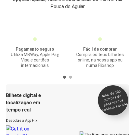
Pouca de Aguiar
Pagamento seguro
Fácil de comprar
Utiliza MBWay, Apple Pay,
Compra os teus bilhetes
Visa e cartões
online, na nossa app ou
internacionais
numa Flixshop
Mais de 500
confia
m e
Bilhete digital e
milhões de
passageiros
localização em
m nós
tempo real
Descobre a App Flix