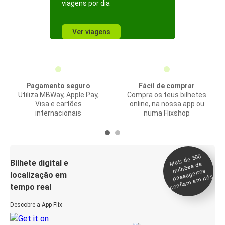
viagens por dia
Ver viagens
Pagamento seguro
Fácil de comprar
Utiliza MBWay, Apple Pay,
Compra os teus bilhetes
Visa e cartões
online, na nossa app ou
internacionais
numa Flixshop
Mais de 500
confia
m e
Bilhete digital e
milhões de
passageiros
localização em
m nós
tempo real
Descobre a App Flix