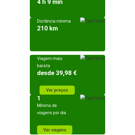
4 h 9 min
Distância mínima
210 km
Viagem mais
barata
desde 39,98 €
Ver preços
1
Mínimo de
viagens por dia
Ver viagens