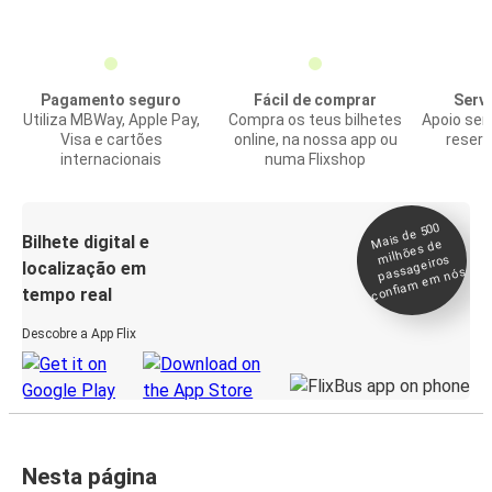
Pagamento seguro
Fácil de comprar
Servi
Utiliza MBWay, Apple Pay,
Compra os teus bilhetes
Apoio sem
Visa e cartões
online, na nossa app ou
reserv
internacionais
numa Flixshop
Mais de 500
confia
m e
Bilhete digital e
milhões de
passageiros
localização em
m nós
tempo real
Descobre a App Flix
Nesta página