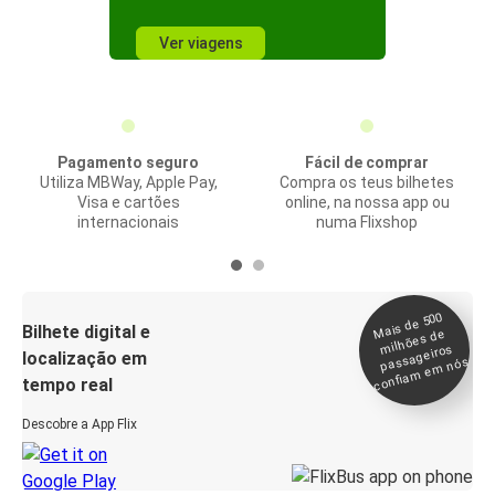
Ver viagens
Pagamento seguro
Fácil de comprar
Utiliza MBWay, Apple Pay,
Compra os teus bilhetes
Visa e cartões
online, na nossa app ou
internacionais
numa Flixshop
Mais de 500
confia
m e
Bilhete digital e
milhões de
passageiros
localização em
m nós
tempo real
Descobre a App Flix