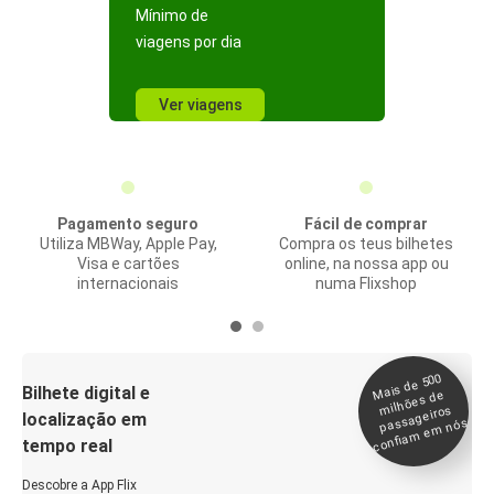
Mínimo de
viagens por dia
Ver viagens
Pagamento seguro
Fácil de comprar
Utiliza MBWay, Apple Pay,
Compra os teus bilhetes
Visa e cartões
online, na nossa app ou
internacionais
numa Flixshop
Mais de 500
confia
m e
Bilhete digital e
milhões de
passageiros
localização em
m nós
tempo real
Descobre a App Flix