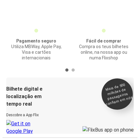
Pagamento seguro
Fácil de comprar
Utiliza MBWay, Apple Pay,
Compra os teus bilhetes
Visa e cartões
online, na nossa app ou
internacionais
numa Flixshop
Mais de 500
confia
m e
Bilhete digital e
milhões de
passageiros
localização em
m nós
tempo real
Descobre a App Flix