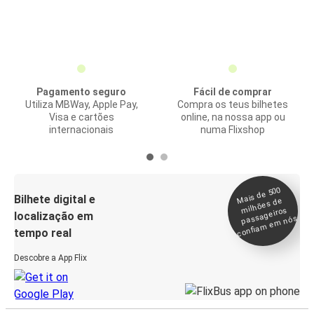
Pagamento seguro
Fácil de comprar
Utiliza MBWay, Apple Pay,
Compra os teus bilhetes
Visa e cartões
online, na nossa app ou
internacionais
numa Flixshop
Mais de 500
confia
m e
Bilhete digital e
milhões de
passageiros
localização em
m nós
tempo real
Descobre a App Flix