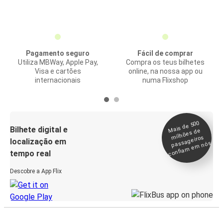
Pagamento seguro
Fácil de comprar
Utiliza MBWay, Apple Pay,
Compra os teus bilhetes
Visa e cartões
online, na nossa app ou
internacionais
numa Flixshop
Mais de 500
confia
m e
Bilhete digital e
milhões de
passageiros
localização em
m nós
tempo real
Descobre a App Flix