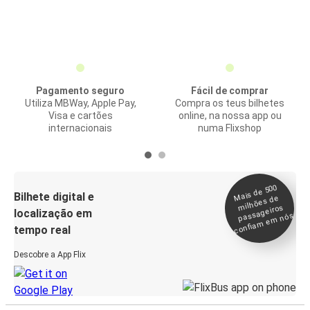
Pagamento seguro
Fácil de comprar
Utiliza MBWay, Apple Pay,
Compra os teus bilhetes
Visa e cartões
online, na nossa app ou
internacionais
numa Flixshop
Mais de 500
confia
m e
Bilhete digital e
milhões de
passageiros
localização em
m nós
tempo real
Descobre a App Flix