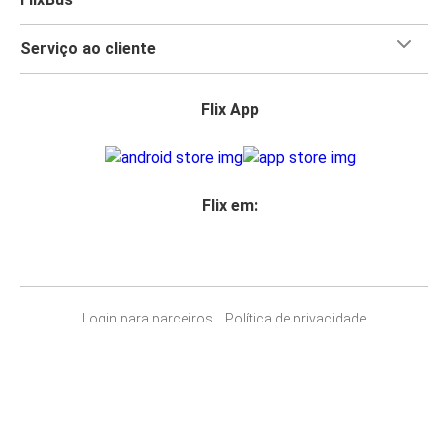
Serviço ao cliente
Flix App
Flix em:
Login para parceiros
Política de privacidade
Direitos dos passageiros
Aviso legal
Acessibilidade
Alterar as definições de cookies
© 2026 Flix SE