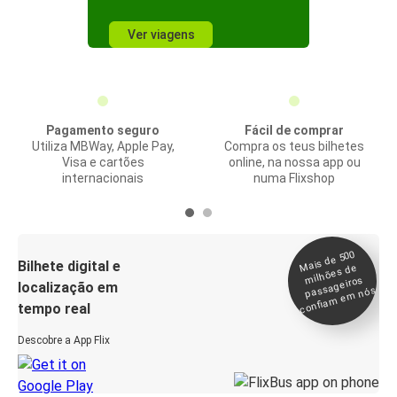
Ver viagens
Pagamento seguro
Fácil de comprar
Utiliza MBWay, Apple Pay,
Compra os teus bilhetes
Visa e cartões
online, na nossa app ou
internacionais
numa Flixshop
Mais de 500
confia
m e
Bilhete digital e
milhões de
passageiros
localização em
m nós
tempo real
Descobre a App Flix