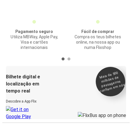
Pagamento seguro
Fácil de comprar
Utiliza MBWay, Apple Pay,
Compra os teus bilhetes
Visa e cartões
online, na nossa app ou
internacionais
numa Flixshop
Mais de 500
confia
m e
Bilhete digital e
milhões de
passageiros
localização em
m nós
tempo real
Descobre a App Flix