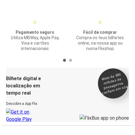
Pagamento seguro
Fácil de comprar
Utiliza MBWay, Apple Pay,
Compra os teus bilhetes
Visa e cartões
online, na nossa app ou
internacionais
numa Flixshop
Mais de 500
confia
m e
Bilhete digital e
milhões de
passageiros
localização em
m nós
tempo real
Descobre a App Flix