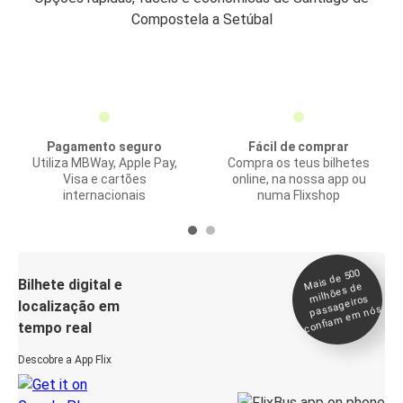
Compostela a Setúbal
Pagamento seguro
Fácil de comprar
Utiliza MBWay, Apple Pay,
Compra os teus bilhetes
Visa e cartões
online, na nossa app ou
internacionais
numa Flixshop
Mais de 500
confia
m e
Bilhete digital e
milhões de
passageiros
localização em
m nós
tempo real
Descobre a App Flix