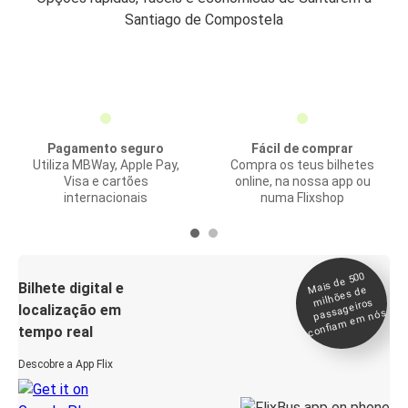
Santiago de Compostela
Pagamento seguro
Fácil de comprar
Utiliza MBWay, Apple Pay,
Compra os teus bilhetes
Visa e cartões
online, na nossa app ou
internacionais
numa Flixshop
Mais de 500
confia
m e
Bilhete digital e
milhões de
passageiros
localização em
m nós
tempo real
Descobre a App Flix