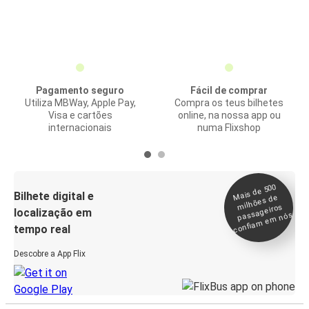
Pagamento seguro
Fácil de comprar
Utiliza MBWay, Apple Pay,
Compra os teus bilhetes
Visa e cartões
online, na nossa app ou
internacionais
numa Flixshop
Mais de 500
confia
m e
Bilhete digital e
milhões de
passageiros
localização em
m nós
tempo real
Descobre a App Flix