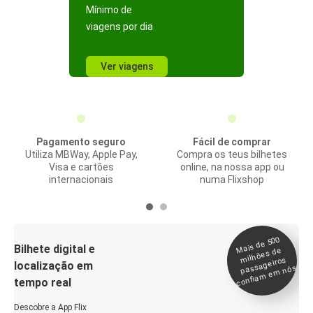
Mínimo de
viagens por dia
Ver viagens
Pagamento seguro
Fácil de comprar
Utiliza MBWay, Apple Pay,
Compra os teus bilhetes
Visa e cartões
online, na nossa app ou
internacionais
numa Flixshop
Mais de 500
confia
m e
Bilhete digital e
milhões de
passageiros
localização em
m nós
tempo real
Descobre a App Flix