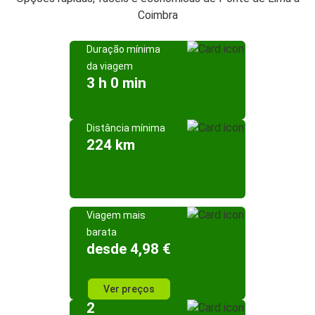
Coimbra
Duração mínima
da viagem
3 h 0 min
Distância mínima
224 km
Viagem mais
barata
desde 4,98 €
Ver preços
2