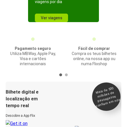
viagens por dia
Ver viagens
Pagamento seguro
Fácil de comprar
Utiliza MBWay, Apple Pay,
Compra os teus bilhetes
Visa e cartões
online, na nossa app ou
internacionais
numa Flixshop
Mais de 500
confia
m e
Bilhete digital e
milhões de
passageiros
localização em
m nós
tempo real
Descobre a App Flix